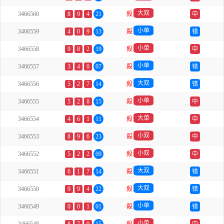
大双
3466560
8
9
4
21
殺
中
小单
3466559
4
0
9
13
殺
错
小单
3466558
9
8
2
19
殺
中
小单
3466557
3
4
0
07
殺
错
大双
3466556
5
2
7
14
殺
错
小单
3466555
5
2
8
15
殺
中
大单
3466554
4
6
1
11
殺
中
小双
3466553
8
9
6
23
殺
中
小双
3466552
5
2
2
09
殺
中
大双
3466551
6
1
7
14
殺
错
大双
3466550
9
9
4
22
殺
错
小单
3466549
0
0
1
01
殺
错
小单