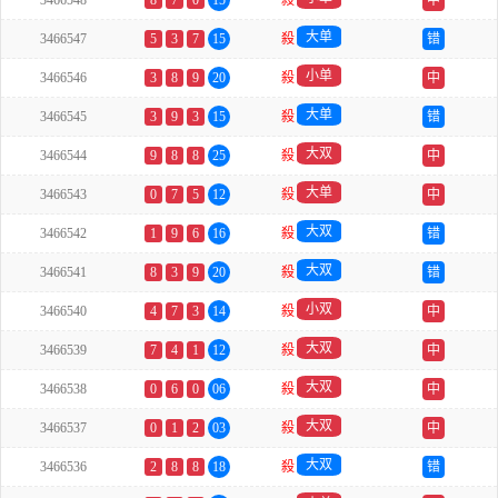
3466548
8
7
0
15
殺
中
大单
3466547
5
3
7
15
殺
错
小单
3466546
3
8
9
20
殺
中
大单
3466545
3
9
3
15
殺
错
大双
3466544
9
8
8
25
殺
中
大单
3466543
0
7
5
12
殺
中
大双
3466542
1
9
6
16
殺
错
大双
3466541
8
3
9
20
殺
错
小双
3466540
4
7
3
14
殺
中
大双
3466539
7
4
1
12
殺
中
大双
3466538
0
6
0
06
殺
中
大双
3466537
0
1
2
03
殺
中
大双
3466536
2
8
8
18
殺
错