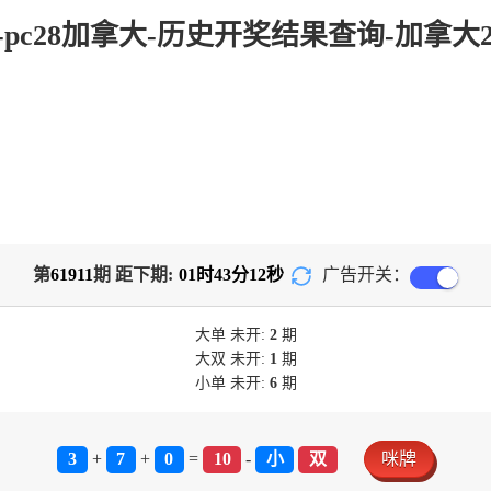
com-pc28加拿大-历史开奖结果查询-加拿
第
61911
期 距下期:
01
时
43
分
12
秒
广告开关：
大单
未开:
2
期
大双
未开:
1
期
小单
未开:
6
期
3
+
7
+
0
=
10
-
小
双
咪牌