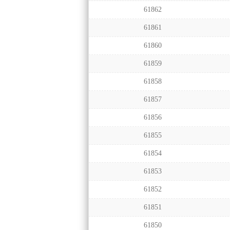
61862
61861
61860
61859
61858
61857
61856
61855
61854
61853
61852
61851
61850