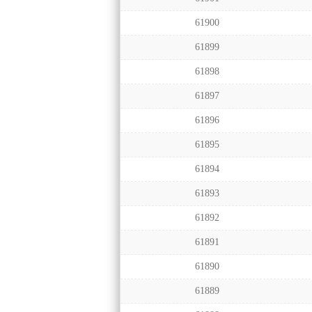
61900
61899
61898
61897
61896
61895
61894
61893
61892
61891
61890
61889