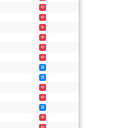
中
中
中
中
中
中
错
错
中
中
错
中
中