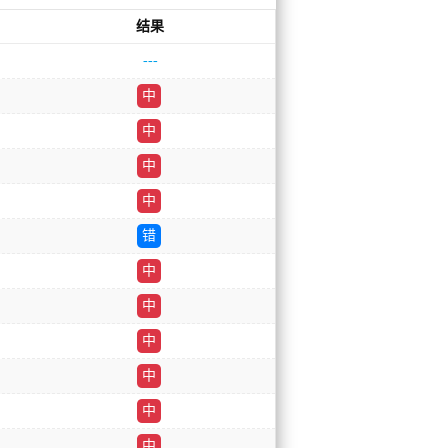
结果
---
中
中
中
中
错
中
中
中
中
中
中