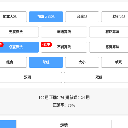
加拿大28
加拿大西28
台湾28
比特币28
无痕算法
霸道算法
将臣算法
必赢算法
不羁算法
恶魔算法
组合
杀组
大小
单双
双项
双组
100期 正确：76 期 错误：24 期
正确率：76%
走势