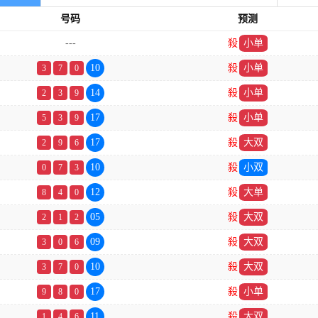
号码
预测
---
殺
小单
10
殺
小单
3
7
0
14
殺
小单
2
3
9
17
殺
小单
5
3
9
17
殺
大双
2
9
6
10
殺
小双
0
7
3
12
殺
大单
8
4
0
05
殺
大双
2
1
2
09
殺
大双
3
0
6
10
殺
大双
3
7
0
17
殺
小单
9
8
0
11
殺
大双
1
4
6