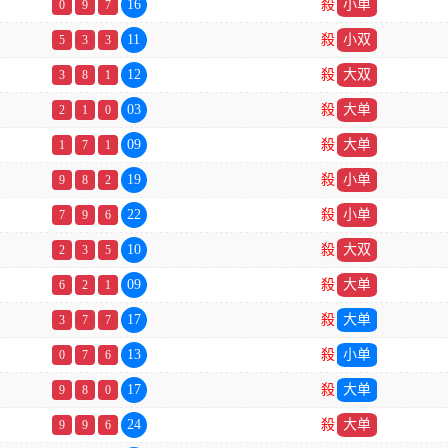
16
殺
小单
0
9
7
11
殺
小双
5
3
3
12
殺
大双
3
8
1
03
殺
大单
2
1
0
09
殺
大单
1
7
1
19
殺
小单
9
8
2
22
殺
小单
7
9
6
10
殺
大双
2
3
5
09
殺
大单
6
2
1
17
殺
大单
3
7
7
13
殺
小单
0
7
6
17
殺
大单
9
8
0
24
殺
大单
9
9
6