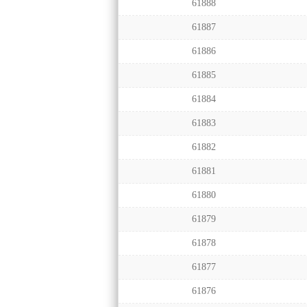
61888
61887
61886
61885
61884
61883
61882
61881
61880
61879
61878
61877
61876