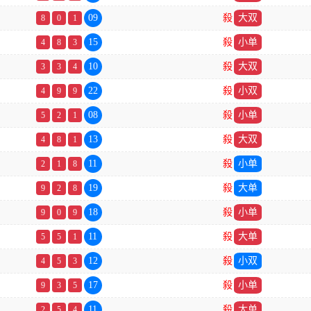
09
殺
大双
8
0
1
15
殺
小单
4
8
3
10
殺
大双
3
3
4
22
殺
小双
4
9
9
08
殺
小单
5
2
1
13
殺
大双
4
8
1
11
殺
小单
2
1
8
19
殺
大单
9
2
8
18
殺
小单
9
0
9
11
殺
大单
5
5
1
12
殺
小双
4
5
3
17
殺
小单
9
3
5
11
殺
大单
2
5
4