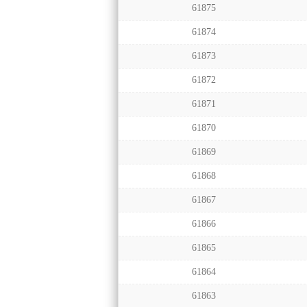
61875
61874
61873
61872
61871
61870
61869
61868
61867
61866
61865
61864
61863