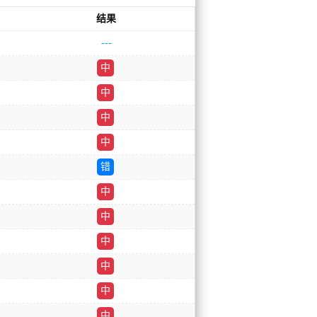
结果
---
中
中
中
中
错
中
中
中
中
中
中