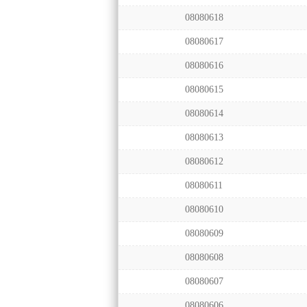
08080618
08080617
08080616
08080615
08080614
08080613
08080612
08080611
08080610
08080609
08080608
08080607
08080606