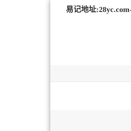
易记地址:28yc.