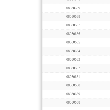
08080669
08080668
08080667
08080666
08080665
08080664
08080663
08080662
08080661
08080660
08080659
08080658