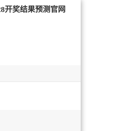
大28开奖结果预测官网