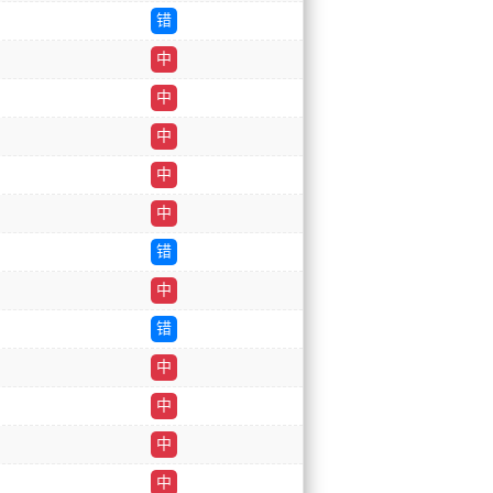
错
中
中
中
中
中
错
中
错
中
中
中
中