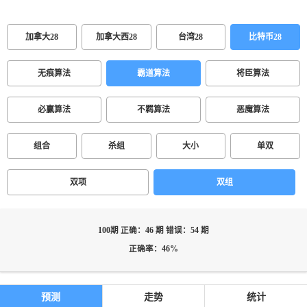
加拿大28
加拿大西28
台湾28
比特币28
无痕算法
霸道算法
将臣算法
必赢算法
不羁算法
恶魔算法
组合
杀组
大小
单双
双项
双组
100期 正确：46 期 错误：54 期
正确率：46%
预测
走势
统计