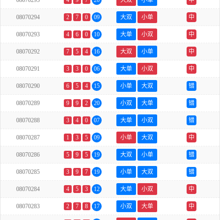
08070295
4
9
7
20
大双
小单
中
08070294
2
7
0
09
大双
小单
中
08070293
4
6
0
10
大单
小双
中
08070292
7
5
4
16
大双
小单
中
08070291
3
3
0
06
大单
小双
中
08070290
6
5
4
15
小单
大双
错
08070289
9
9
2
20
小双
大单
错
08070288
3
4
0
07
大单
小双
错
08070287
1
3
5
09
小单
大双
中
08070286
5
9
5
19
大双
小单
错
08070285
3
9
7
19
小单
大双
错
08070284
4
5
3
12
大单
小双
中
08070283
2
7
8
17
小双
大单
中