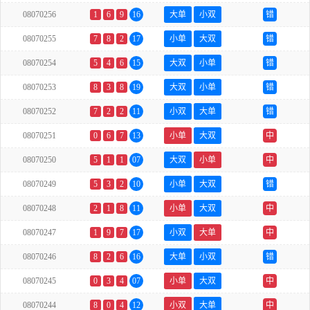
08070256
1
6
9
16
大单
小双
错
08070255
7
8
2
17
小单
大双
错
08070254
5
4
6
15
大双
小单
错
08070253
8
3
8
19
大双
小单
错
08070252
7
2
2
11
小双
大单
错
08070251
0
6
7
13
小单
大双
中
08070250
5
1
1
07
大双
小单
中
08070249
5
3
2
10
小单
大双
错
08070248
2
1
8
11
小单
大双
中
08070247
1
9
7
17
小双
大单
中
08070246
8
2
6
16
大单
小双
错
08070245
0
3
4
07
小单
大双
中
08070244
8
0
4
12
小双
大单
中