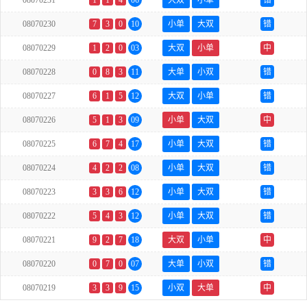
08070231
1
1
4
06
大双
小单
错
08070230
7
3
0
10
小单
大双
错
08070229
1
2
0
03
大双
小单
中
08070228
0
8
3
11
大单
小双
错
08070227
6
1
5
12
大双
小单
错
08070226
5
1
3
09
小单
大双
中
08070225
6
7
4
17
小单
大双
错
08070224
4
2
2
08
小单
大双
错
08070223
3
3
6
12
小单
大双
错
08070222
5
4
3
12
小单
大双
错
08070221
9
2
7
18
大双
小单
中
08070220
0
7
0
07
大单
小双
错
08070219
3
3
9
15
小双
大单
中