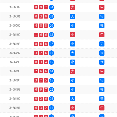
3466502
8
9
7
24
大
中
3466501
0
3
0
03
大
错
3466500
4
8
8
20
小
错
3466499
1
6
6
13
小
中
3466498
8
6
8
22
小
错
3466497
3
2
6
11
大
错
3466496
8
3
4
15
小
错
3466495
2
6
6
14
大
中
3466494
3
7
5
15
小
错
3466493
6
9
7
22
小
错
3466492
0
2
6
08
大
错
3466491
6
3
2
11
小
中