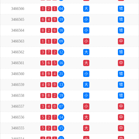
3466566
1
2
1
04
大
错
3466565
6
4
9
19
小
错
3466564
8
2
6
16
小
错
3466563
1
1
7
09
小
中
3466562
3
7
2
12
大
错
3466561
5
6
5
16
大
中
3466560
8
9
4
21
小
错
3466559
4
0
9
13
大
错
3466558
9
8
2
19
小
错
3466557
3
4
0
07
小
中
3466556
5
2
7
14
大
中
3466555
5
2
8
15
大
中