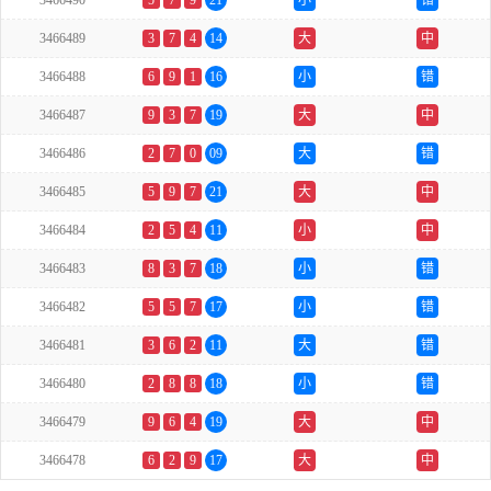
3466490
5
7
9
21
小
错
3466489
3
7
4
14
大
中
3466488
6
9
1
16
小
错
3466487
9
3
7
19
大
中
3466486
2
7
0
09
大
错
3466485
5
9
7
21
大
中
3466484
2
5
4
11
小
中
3466483
8
3
7
18
小
错
3466482
5
5
7
17
小
错
3466481
3
6
2
11
大
错
3466480
2
8
8
18
小
错
3466479
9
6
4
19
大
中
3466478
6
2
9
17
大
中