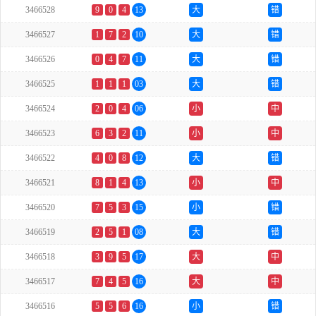
3466528
9
0
4
13
大
错
3466527
1
7
2
10
大
错
3466526
0
4
7
11
大
错
3466525
1
1
1
03
大
错
3466524
2
0
4
06
小
中
3466523
6
3
2
11
小
中
3466522
4
0
8
12
大
错
3466521
8
1
4
13
小
中
3466520
7
5
3
15
小
错
3466519
2
5
1
08
大
错
3466518
3
9
5
17
大
中
3466517
7
4
5
16
大
中
3466516
5
5
6
16
小
错