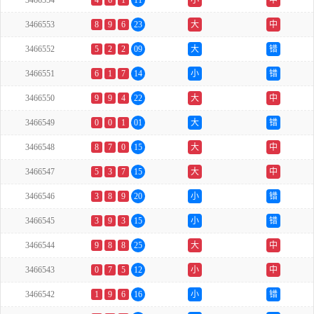
3466554
4
6
1
11
小
中
3466553
8
9
6
23
大
中
3466552
5
2
2
09
大
错
3466551
6
1
7
14
小
错
3466550
9
9
4
22
大
中
3466549
0
0
1
01
大
错
3466548
8
7
0
15
大
中
3466547
5
3
7
15
大
中
3466546
3
8
9
20
小
错
3466545
3
9
3
15
小
错
3466544
9
8
8
25
大
中
3466543
0
7
5
12
小
中
3466542
1
9
6
16
小
错