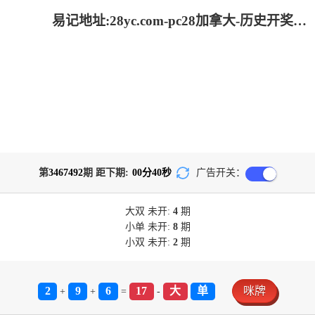
易记地址:28yc.com-pc28加拿大-历史开奖结果查询-加拿大28开奖结果预测官网
第
3467492
期 距下期:
00
分
40
秒
广告开关：
大双
未开:
4
期
小单
未开:
8
期
小双
未开:
2
期
2
9
6
17
大
单
咪牌
+
+
=
-