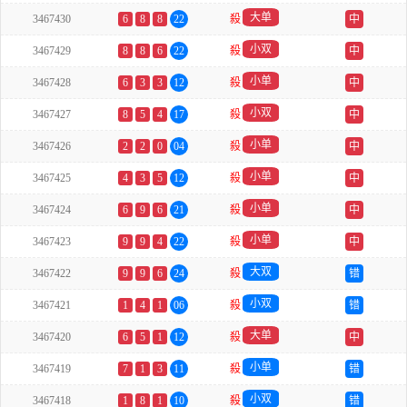
大单
3467430
6
8
8
22
殺
中
小双
3467429
8
8
6
22
殺
中
小单
3467428
6
3
3
12
殺
中
小双
3467427
8
5
4
17
殺
中
小单
3467426
2
2
0
04
殺
中
小单
3467425
4
3
5
12
殺
中
小单
3467424
6
9
6
21
殺
中
小单
3467423
9
9
4
22
殺
中
大双
3467422
9
9
6
24
殺
错
小双
3467421
1
4
1
06
殺
错
大单
3467420
6
5
1
12
殺
中
小单
3467419
7
1
3
11
殺
错
小双
3467418
1
8
1
10
殺
错