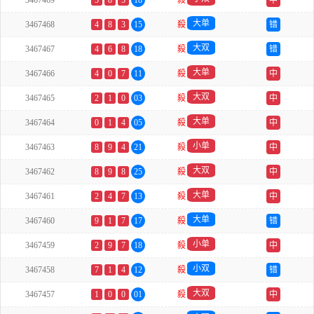
3467469
5
8
5
18
殺
中
大单
3467468
4
8
3
15
殺
错
大双
3467467
4
6
8
18
殺
错
大单
3467466
4
0
7
11
殺
中
大双
3467465
2
1
0
03
殺
中
大单
3467464
0
1
4
05
殺
中
小单
3467463
8
9
4
21
殺
中
大双
3467462
8
9
8
25
殺
中
大单
3467461
2
4
7
13
殺
中
大单
3467460
9
1
7
17
殺
错
小单
3467459
2
9
7
18
殺
中
小双
3467458
7
1
4
12
殺
错
大双
3467457
1
0
0
01
殺
中