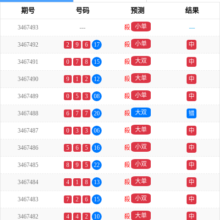
期号
号码
预测
结果
小单
3467493
---
殺
---
小单
3467492
2
9
6
17
殺
中
大双
3467491
0
7
8
15
殺
中
大单
3467490
9
1
2
12
殺
中
小单
3467489
0
5
3
08
殺
中
大双
3467488
6
7
7
20
殺
错
大单
3467487
0
3
3
06
殺
中
小双
3467486
5
6
5
16
殺
中
小双
3467485
8
9
5
22
殺
中
大单
3467484
4
1
8
13
殺
中
小双
3467483
7
2
6
15
殺
中
大单
3467482
4
4
2
10
殺
中