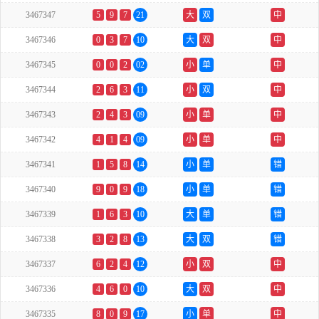
3467347
5
9
7
21
大
双
中
3467346
0
3
7
10
大
双
中
3467345
0
0
2
02
小
单
中
3467344
2
6
3
11
小
双
中
3467343
2
4
3
09
小
单
中
3467342
4
1
4
09
小
单
中
3467341
1
5
8
14
小
单
错
3467340
9
0
9
18
小
单
错
3467339
1
6
3
10
大
单
错
3467338
3
2
8
13
大
双
错
3467337
6
2
4
12
小
双
中
3467336
4
6
0
10
大
双
中
3467335
8
0
9
17
小
单
中