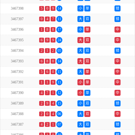
3467398
5
0
9
14
小
单
错
3467397
0
4
7
11
大
双
错
3467396
1
8
8
17
小
单
中
3467395
6
9
9
24
大
双
中
3467394
2
1
2
05
大
双
错
3467393
6
8
0
14
大
双
中
3467392
5
6
0
11
大
单
中
3467391
1
1
9
11
小
单
中
3467390
4
7
1
12
小
单
中
3467389
2
9
4
15
小
双
错
3467388
2
0
4
06
大
双
中
3467387
4
2
1
07
大
双
错