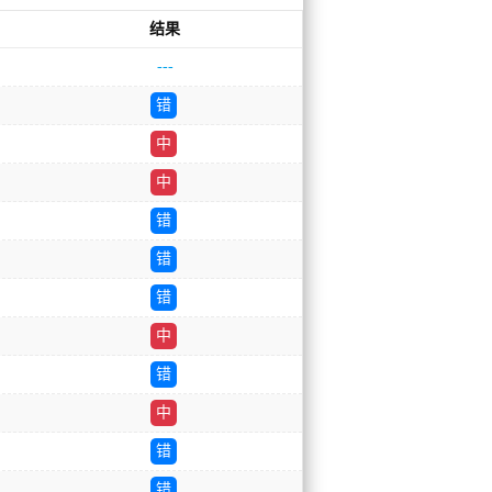
结果
---
错
中
中
错
错
错
中
错
中
错
错