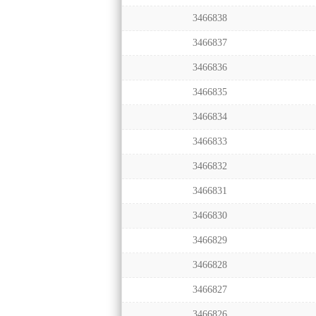
3466838
3466837
3466836
3466835
3466834
3466833
3466832
3466831
3466830
3466829
3466828
3466827
3466826