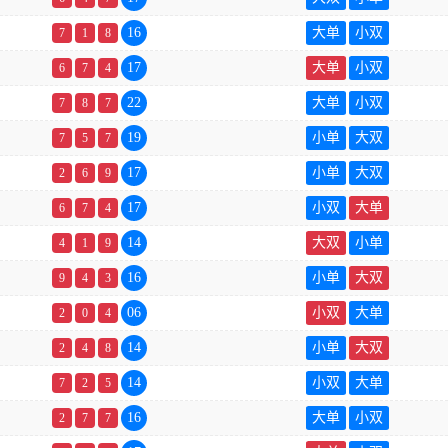
16
大单
小双
7
1
8
17
大单
小双
6
7
4
22
大单
小双
7
8
7
19
小单
大双
7
5
7
17
小单
大双
2
6
9
17
小双
大单
6
7
4
14
大双
小单
4
1
9
16
小单
大双
9
4
3
06
小双
大单
2
0
4
14
小单
大双
2
4
8
14
小双
大单
7
2
5
16
大单
小双
2
7
7