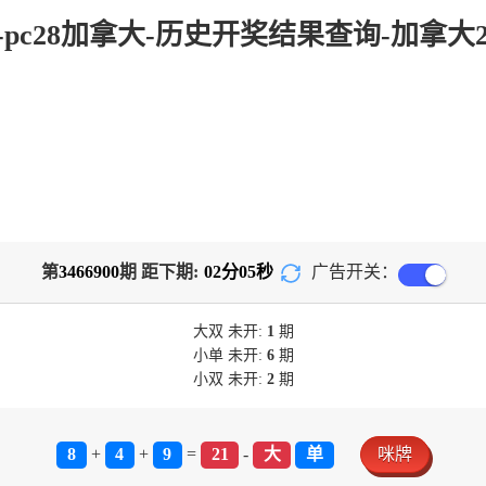
com-pc28加拿大-历史开奖结果查询-加拿
第
3466900
期 距下期:
02
分
05
秒
广告开关：
大双
未开:
1
期
小单
未开:
6
期
小双
未开:
2
期
8
+
4
+
9
=
21
-
大
单
咪牌