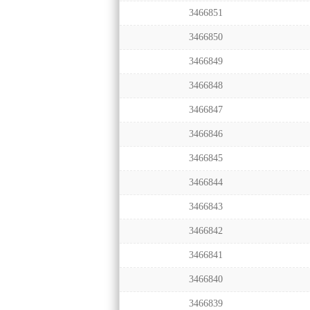
3466851
3466850
3466849
3466848
3466847
3466846
3466845
3466844
3466843
3466842
3466841
3466840
3466839