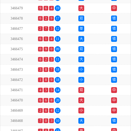
3466479
9
6
4
19
大
中
3466478
6
2
9
17
双
错
3466477
2
7
3
12
单
错
3466476
6
1
4
11
大
错
3466475
0
9
0
09
双
错
3466474
6
2
3
11
大
错
3466473
3
8
7
18
小
错
3466472
1
8
9
18
小
错
3466471
4
5
5
14
双
中
3466470
6
6
8
20
大
中
3466469
2
6
4
12
小
中
3466468
7
0
3
10
大
错