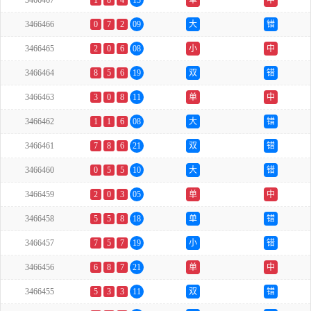
3466467
1
8
4
13
单
中
3466466
0
7
2
09
大
错
3466465
2
0
6
08
小
中
3466464
8
5
6
19
双
错
3466463
3
0
8
11
单
中
3466462
1
1
6
08
大
错
3466461
7
8
6
21
双
错
3466460
0
5
5
10
大
错
3466459
2
0
3
05
单
中
3466458
5
5
8
18
单
错
3466457
7
5
7
19
小
错
3466456
6
8
7
21
单
中
3466455
5
3
3
11
双
错