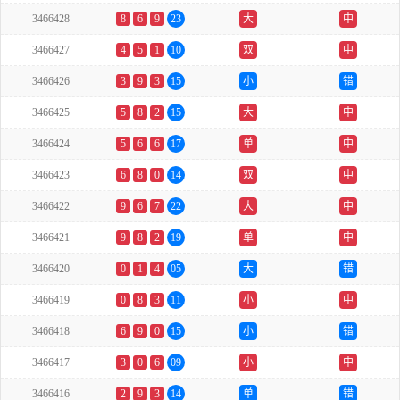
3466428
8
6
9
23
大
中
3466427
4
5
1
10
双
中
3466426
3
9
3
15
小
错
3466425
5
8
2
15
大
中
3466424
5
6
6
17
单
中
3466423
6
8
0
14
双
中
3466422
9
6
7
22
大
中
3466421
9
8
2
19
单
中
3466420
0
1
4
05
大
错
3466419
0
8
3
11
小
中
3466418
6
9
0
15
小
错
3466417
3
0
6
09
小
中
3466416
2
9
3
14
单
错