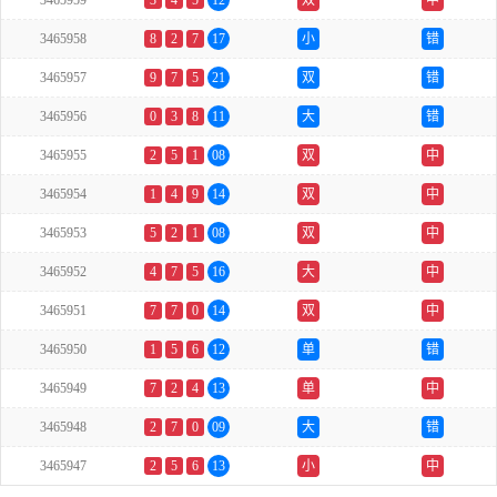
3465959
3
4
5
12
双
中
3465958
8
2
7
17
小
错
3465957
9
7
5
21
双
错
3465956
0
3
8
11
大
错
3465955
2
5
1
08
双
中
3465954
1
4
9
14
双
中
3465953
5
2
1
08
双
中
3465952
4
7
5
16
大
中
3465951
7
7
0
14
双
中
3465950
1
5
6
12
单
错
3465949
7
2
4
13
单
中
3465948
2
7
0
09
大
错
3465947
2
5
6
13
小
中