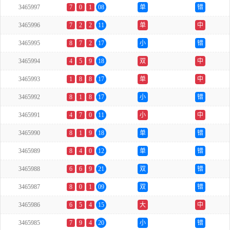
3465997
7
0
1
08
单
错
3465996
7
2
2
11
单
中
3465995
8
7
2
17
小
错
3465994
4
5
9
18
双
中
3465993
1
8
8
17
单
中
3465992
8
1
8
17
小
错
3465991
4
7
0
11
小
中
3465990
8
1
9
18
单
错
3465989
8
4
0
12
单
错
3465988
6
6
9
21
双
错
3465987
8
0
1
09
双
错
3465986
6
5
4
15
大
中
3465985
7
9
4
20
小
错