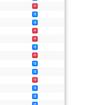
中
错
错
中
中
错
中
错
错
中
错
错
错