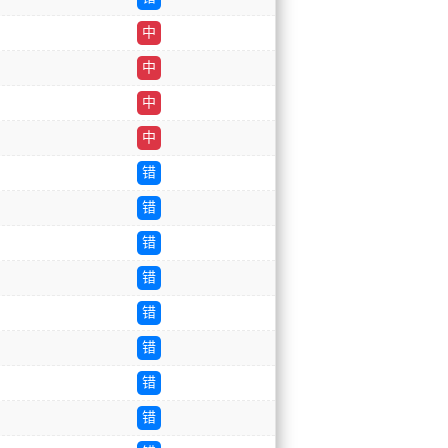
中
中
中
中
错
错
错
错
错
错
错
错