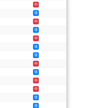
中
错
中
错
中
错
错
中
错
中
中
错
错