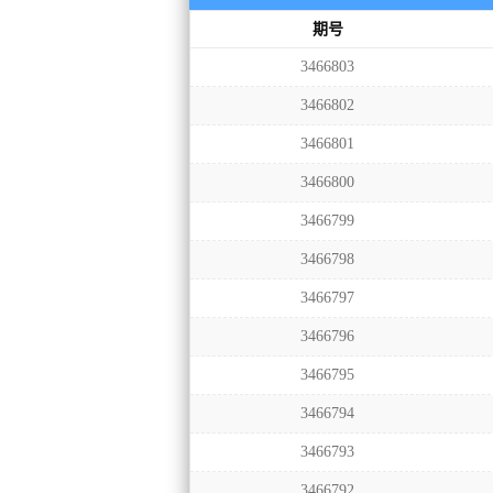
期号
3466803
3466802
3466801
3466800
3466799
3466798
3466797
3466796
3466795
3466794
3466793
3466792