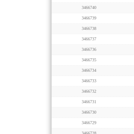
3466740
3466739
3466738
3466737
3466736
3466735
3466734
3466733
3466732
3466731
3466730
3466729
3466728