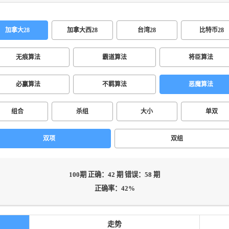
加拿大28
加拿大西28
台湾28
比特币28
无痕算法
霸道算法
将臣算法
必赢算法
不羁算法
恶魔算法
组合
杀组
大小
单双
双项
双组
100期 正确：42 期 错误：58 期
正确率：42%
走势