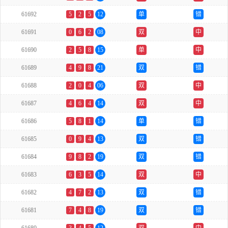
61692
5
2
5
12
单
错
61691
0
6
2
08
双
中
61690
2
5
8
15
单
中
61689
4
9
8
21
双
错
61688
2
0
4
06
双
中
61687
4
6
4
14
双
中
61686
5
8
1
14
单
错
61685
0
9
4
13
双
错
61684
9
8
2
19
双
错
61683
6
3
5
14
双
中
61682
4
7
2
13
双
错
61681
7
4
8
19
双
错