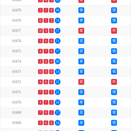
61680
3
4
5
12
双
中
61679
2
2
0
04
单
错
61678
6
5
3
14
单
错
61677
8
4
5
17
单
中
61676
1
6
4
11
双
错
61675
4
7
6
17
双
错
61674
2
0
4
06
单
错
61673
6
0
8
14
单
错
61672
4
8
0
12
双
中
61671
7
9
5
21
双
错
61670
4
7
5
16
单
错
61669
7
9
1
17
双
错
61668
2
6
6
14
单
错