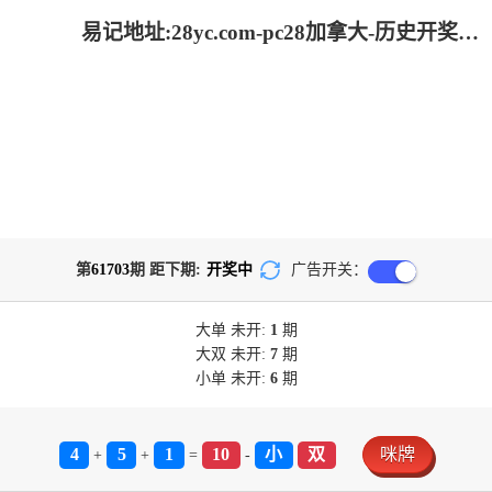
易记地址:28yc.com-pc28加拿大-历史开奖结果查询-加拿大28开奖结果预测官网
第
61703
期 距下期:
开奖中
广告开关：
大单
未开:
1
期
大双
未开:
7
期
小单
未开:
6
期
4
5
1
10
小
双
咪牌
+
+
=
-