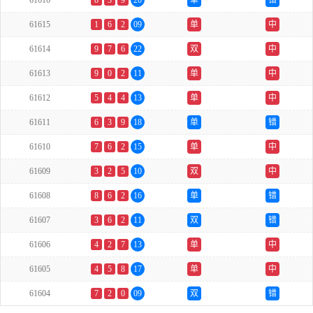
61616
8
3
9
20
单
错
61615
1
6
2
09
单
中
61614
9
7
6
22
双
中
61613
9
0
2
11
单
中
61612
5
4
4
13
单
中
61611
6
3
9
18
单
错
61610
7
6
2
15
单
中
61609
3
2
5
10
双
中
61608
8
6
2
16
单
错
61607
3
6
2
11
双
错
61606
4
2
7
13
单
中
61605
4
5
8
17
单
中
61604
7
2
0
09
双
错