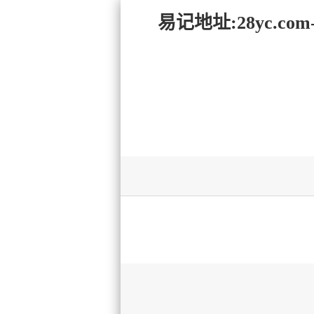
易记地址:28yc.