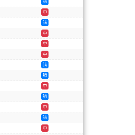
错
中
错
中
中
中
错
错
中
错
中
错
中