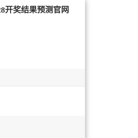
大28开奖结果预测官网