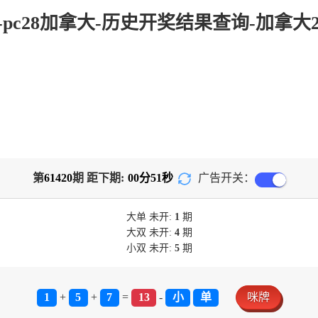
com-pc28加拿大-历史开奖结果查询-加拿
第
61420
期 距下期:
00
分
50
秒
广告开关：
大单
未开:
1
期
大双
未开:
4
期
小双
未开:
5
期
1
+
5
+
7
=
13
-
小
单
咪牌