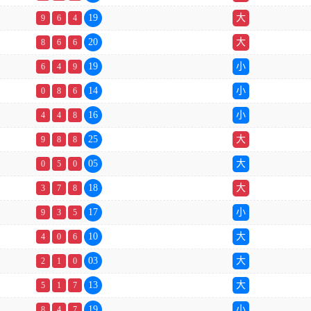
19
大
9
6
4
20
大
8
6
6
19
小
6
4
9
14
小
0
8
6
16
小
4
4
8
25
大
9
8
8
05
大
0
5
0
18
大
3
7
8
17
小
9
3
5
10
大
4
0
6
03
大
2
1
0
13
大
5
1
7
19
小
8
4
7