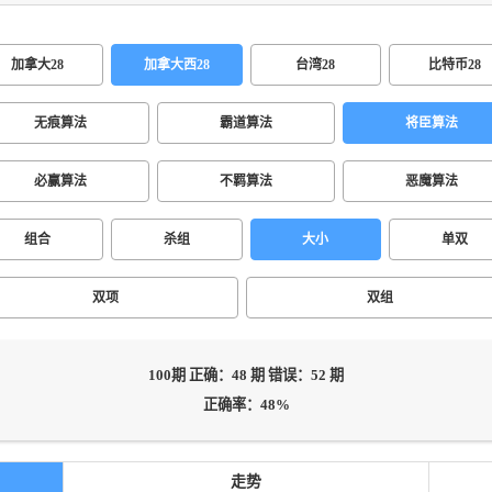
加拿大28
加拿大西28
台湾28
比特币28
无痕算法
霸道算法
将臣算法
必赢算法
不羁算法
恶魔算法
组合
杀组
大小
单双
双项
双组
100期 正确：48 期 错误：52 期
正确率：48%
走势