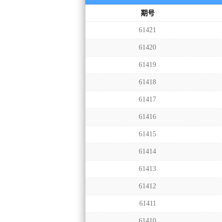
期号
61421
61420
61419
61418
61417
61416
61415
61414
61413
61412
61411
61410