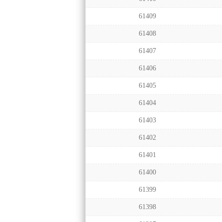
61409
61408
61407
61406
61405
61404
61403
61402
61401
61400
61399
61398