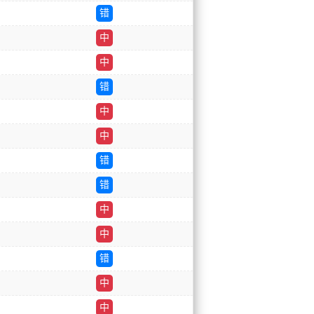
错
中
中
错
中
中
错
错
中
中
错
中
中