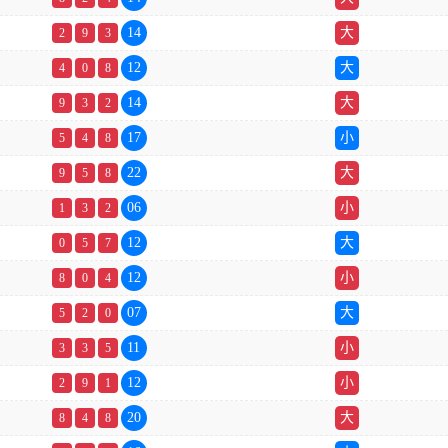
14
大
2
9
3
12
大
4
0
8
14
大
9
3
2
17
小
5
4
8
22
大
9
5
8
06
小
1
3
2
12
大
0
5
7
12
小
8
0
4
07
大
5
2
0
11
小
3
3
5
12
小
2
9
1
20
大
8
4
8