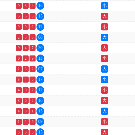
16
小
9
3
4
15
大
5
5
5
11
小
9
0
2
08
大
2
3
3
20
大
9
4
7
11
小
0
2
9
07
大
2
3
2
17
小
8
4
5
11
小
4
0
7
16
大
8
6
2
13
大
4
8
1
09
小
1
2
6
15
大
3
6
6