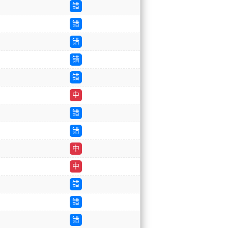
错
错
错
错
错
中
错
错
中
中
错
错
错