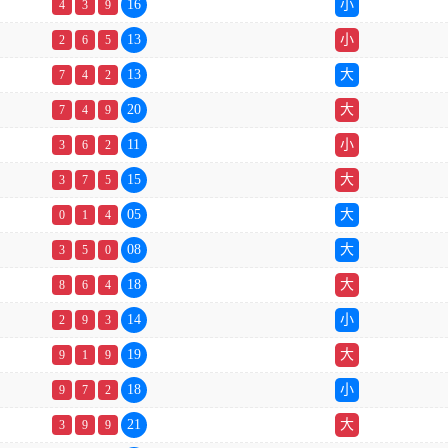
16
小
4
3
9
13
小
2
6
5
13
大
7
4
2
20
大
7
4
9
11
小
3
6
2
15
大
3
7
5
05
大
0
1
4
08
大
3
5
0
18
大
8
6
4
14
小
2
9
3
19
大
9
1
9
18
小
9
7
2
21
大
3
9
9