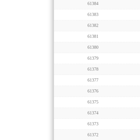
61384
61383
61382
61381
61380
61379
61378
61377
61376
61375
61374
61373
61372