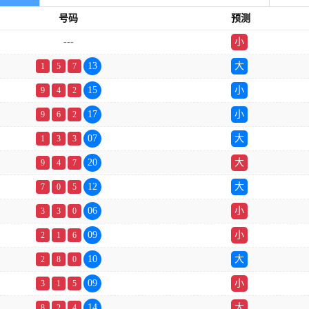
号码
预测
---
小
双
13
大
1
5
7
15
小
9
4
2
17
小
9
6
2
07
大
1
3
3
20
大
9
4
7
12
大
7
0
5
06
小
3
3
0
09
小
2
1
6
10
大
2
8
0
09
小
3
1
5
14
大
8
2
4