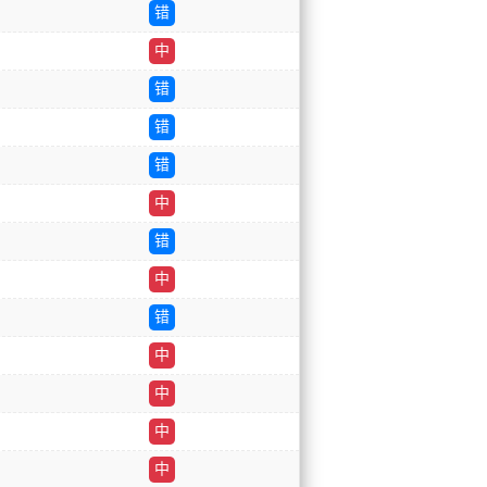
错
中
错
错
错
中
错
中
错
中
中
中
中