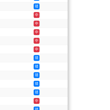
错
中
中
中
中
中
错
错
错
错
错
中
错