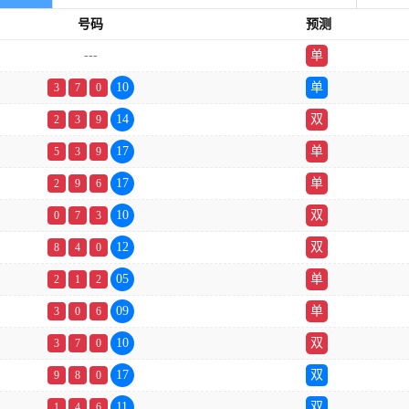
号码
预测
---
单
10
单
3
7
0
14
双
2
3
9
17
单
5
3
9
17
单
2
9
6
10
双
0
7
3
12
双
8
4
0
05
单
2
1
2
09
单
3
0
6
10
双
3
7
0
17
双
9
8
0
11
双
1
4
6