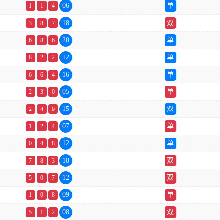
06
单
1
1
4
18
双
3
8
7
20
单
6
8
6
12
单
8
2
2
16
单
6
6
4
05
单
2
3
0
15
双
2
4
9
07
单
1
2
4
12
单
0
4
8
18
双
7
8
3
12
双
5
0
7
09
单
1
0
8
08
双
5
1
2