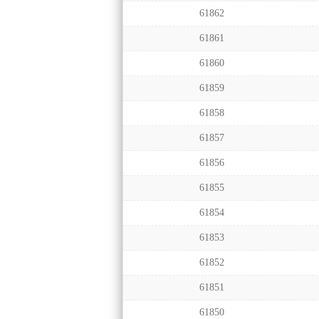
61862
61861
61860
61859
61858
61857
61856
61855
61854
61853
61852
61851
61850