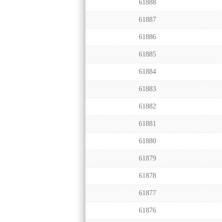
61888
61887
61886
61885
61884
61883
61882
61881
61880
61879
61878
61877
61876