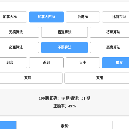
加拿大28
加拿大西28
台湾28
比特币28
无痕算法
霸道算法
将臣算法
必赢算法
不羁算法
恶魔算法
组合
杀组
大小
单双
双项
双组
100期 正确：49 期 错误：51 期
正确率：49%
走势