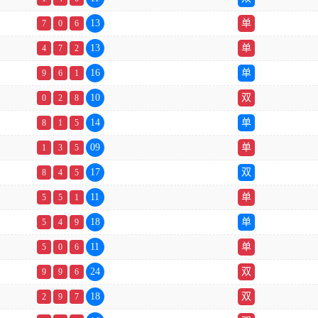
13
单
7
0
6
13
单
4
7
2
16
单
9
6
1
10
双
0
2
8
14
单
8
1
5
09
单
1
3
5
17
双
8
4
5
11
单
5
5
1
18
单
5
4
9
11
单
5
0
6
24
双
9
9
6
18
双
2
9
7