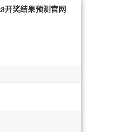
大28开奖结果预测官网