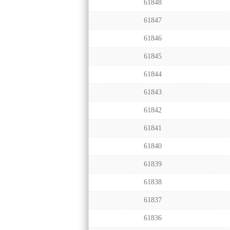
61848
61847
61846
61845
61844
61843
61842
61841
61840
61839
61838
61837
61836