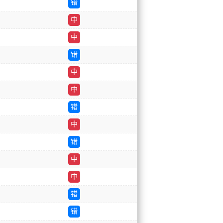
错
中
中
错
中
中
错
中
错
中
中
错
错