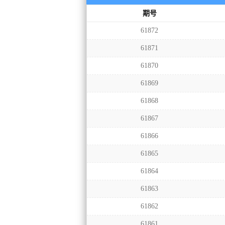
期号
61872
61871
61870
61869
61868
61867
61866
61865
61864
61863
61862
61861