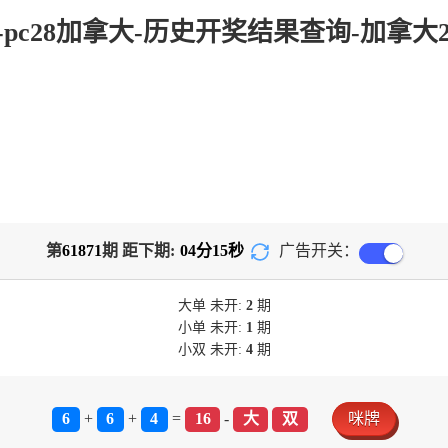
com-pc28加拿大-历史开奖结果查询-加拿
第
61871
期 距下期:
04
分
15
秒
广告开关：
大单
未开:
2
期
小单
未开:
1
期
小双
未开:
4
期
6
+
6
+
4
=
16
-
大
双
咪牌