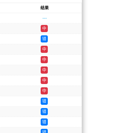
结果
---
中
错
中
中
中
中
中
错
错
错
错