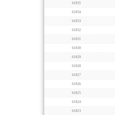
61835
61834
61833
61832
61831
61830
61829
61828
61827
61826
61825
61824
61823