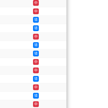
中
中
错
错
中
错
错
中
中
错
中
错
中