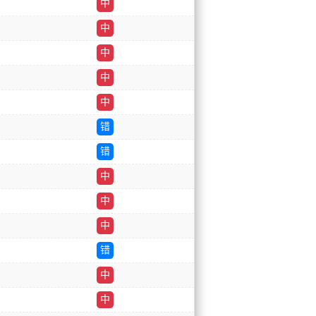
中
中
中
中
中
错
错
中
中
中
错
中
中