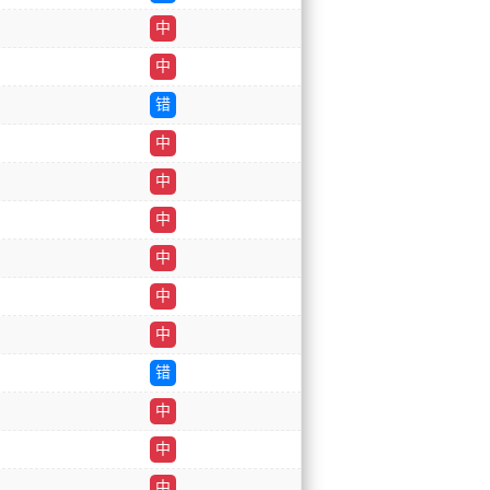
中
中
错
中
中
中
中
中
中
错
中
中
中