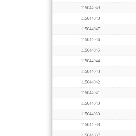
115044049
115044048
115044047
115044046
115044045
115044044
115044043
115044042
115044041
115044040
115044039
115044038
115044037