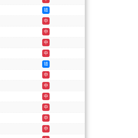
错
中
中
中
中
错
中
中
中
中
中
中