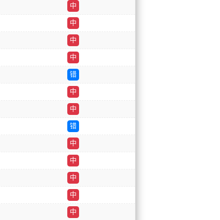
中
中
中
中
错
中
中
错
中
中
中
中
中