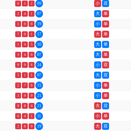
09
小
双
6
1
2
07
大
单
2
4
1
19
小
单
1
9
9
17
大
单
7
9
1
10
大
单
1
4
5
07
大
单
3
4
0
24
小
双
9
9
6
07
大
双
5
1
1
15
小
单
2
7
6
21
小
单
3
9
9
21
大
双
9
8
4
11
小
单
6
4
1
19
大
双
2
8
9