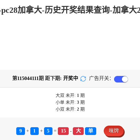
com-pc28加拿大-历史开奖结果查询-加拿
第
115044111
期 距下期:
开奖中
广告开关：
大双
未开:
1
期
小单
未开:
3
期
小双
未开:
2
期
9
+
1
+
5
=
15
-
大
单
咪牌