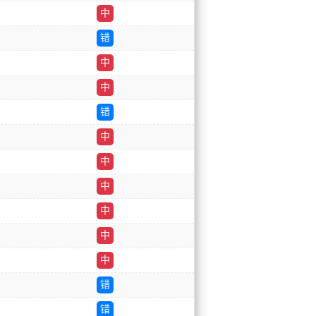
中
错
中
中
错
中
中
中
中
中
中
错
错