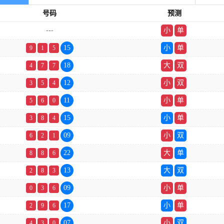
号码
预测
---
小
单
15
小
单
9
1
5
18
大
双
4
7
7
12
小
双
3
5
4
11
小
单
5
6
0
15
小
单
3
8
4
09
小
双
6
2
1
22
大
单
8
8
6
13
大
双
2
8
3
09
小
单
0
3
6
17
小
单
2
9
6
07
小
双
4
3
0