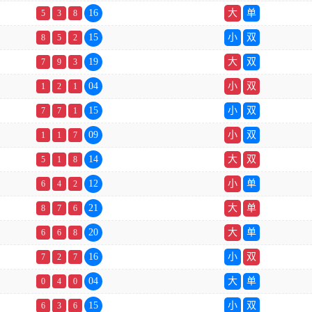
16
大
单
5
3
8
15
小
双
8
5
2
19
大
双
7
9
3
04
小
双
1
2
1
15
小
双
7
7
1
09
小
双
1
1
7
14
大
双
5
1
8
12
小
单
6
4
2
21
大
单
8
7
6
20
大
单
6
6
8
16
小
双
7
2
7
04
大
单
0
4
0
15
小
双
6
3
6