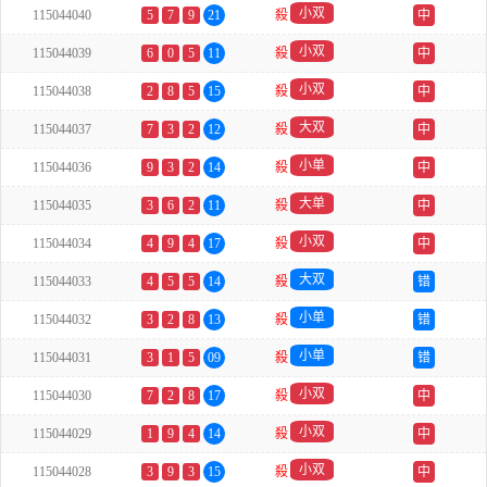
小双
115044040
5
7
9
21
殺
中
小双
115044039
6
0
5
11
殺
中
小双
115044038
2
8
5
15
殺
中
大双
115044037
7
3
2
12
殺
中
小单
115044036
9
3
2
14
殺
中
大单
115044035
3
6
2
11
殺
中
小双
115044034
4
9
4
17
殺
中
大双
115044033
4
5
5
14
殺
错
小单
115044032
3
2
8
13
殺
错
小单
115044031
3
1
5
09
殺
错
小双
115044030
7
2
8
17
殺
中
小双
115044029
1
9
4
14
殺
中
小双
115044028
3
9
3
15
殺
中