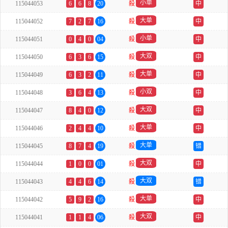
小单
115044053
6
6
8
20
殺
中
大单
115044052
7
2
7
16
殺
中
小单
115044051
0
4
0
04
殺
中
大双
115044050
6
3
6
15
殺
中
大单
115044049
6
3
2
11
殺
中
小双
115044048
3
6
4
13
殺
中
大双
115044047
8
4
0
12
殺
中
大单
115044046
2
4
4
10
殺
中
大单
115044045
8
7
4
19
殺
错
大双
115044044
1
0
0
01
殺
中
大双
115044043
4
4
6
14
殺
错
大单
115044042
5
9
2
16
殺
中
大双
115044041
1
1
4
06
殺
中