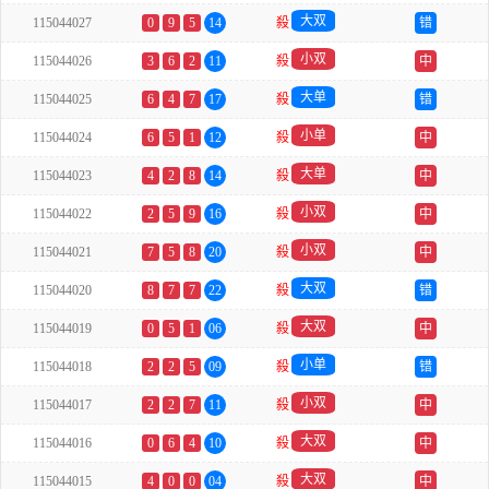
大双
115044027
0
9
5
14
殺
错
小双
115044026
3
6
2
11
殺
中
大单
115044025
6
4
7
17
殺
错
小单
115044024
6
5
1
12
殺
中
大单
115044023
4
2
8
14
殺
中
小双
115044022
2
5
9
16
殺
中
小双
115044021
7
5
8
20
殺
中
大双
115044020
8
7
7
22
殺
错
大双
115044019
0
5
1
06
殺
中
小单
115044018
2
2
5
09
殺
错
小双
115044017
2
2
7
11
殺
中
大双
115044016
0
6
4
10
殺
中
大双
115044015
4
0
0
04
殺
中