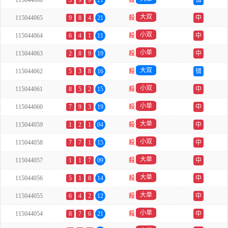
115044066
3
9
9
21
殺
错
大双
115044065
9
8
4
21
殺
中
小双
115044064
6
4
1
11
殺
中
小单
115044063
2
8
9
19
殺
中
大双
115044062
5
3
8
16
殺
错
小双
115044061
8
5
2
15
殺
中
小单
115044060
7
9
3
19
殺
中
大单
115044059
1
2
1
04
殺
中
小双
115044058
7
7
1
15
殺
中
大单
115044057
1
1
7
09
殺
中
大单
115044056
5
1
8
14
殺
中
大单
115044055
6
4
2
12
殺
中
小单
115044054
8
7
6
21
殺
中