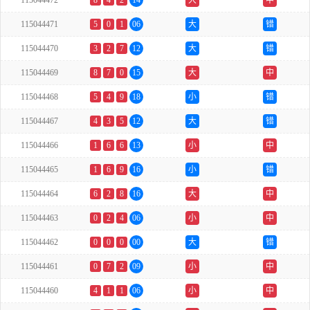
115044472
8
4
2
14
大
中
115044471
5
0
1
06
大
错
115044470
3
2
7
12
大
错
115044469
8
7
0
15
大
中
115044468
5
4
9
18
小
错
115044467
4
3
5
12
大
错
115044466
1
6
6
13
小
中
115044465
1
6
9
16
小
错
115044464
6
2
8
16
大
中
115044463
0
2
4
06
小
中
115044462
0
0
0
00
大
错
115044461
0
7
2
09
小
中
115044460
4
1
1
06
小
中