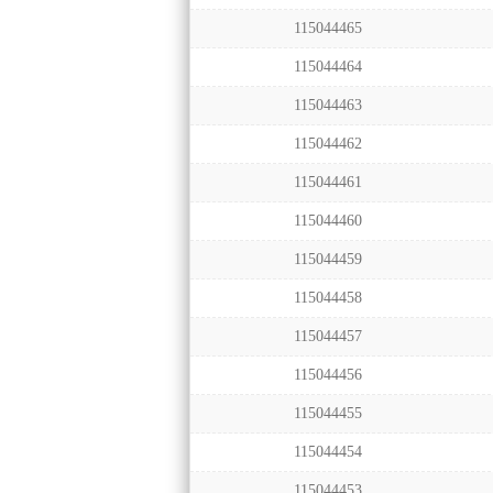
115044465
115044464
115044463
115044462
115044461
115044460
115044459
115044458
115044457
115044456
115044455
115044454
115044453