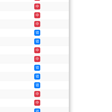
中
中
中
错
错
中
中
错
错
错
中
中
错