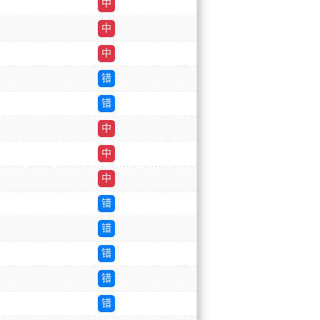
中
中
中
错
错
中
中
中
错
错
错
错
错