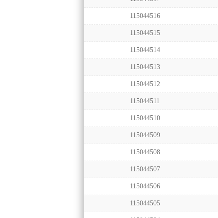
115044516
115044515
115044514
115044513
115044512
115044511
115044510
115044509
115044508
115044507
115044506
115044505