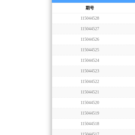
期号
115044528
115044527
115044526
115044525
115044524
115044523
115044522
115044521
115044520
115044519
115044518
115044517