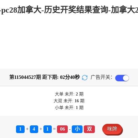
com-pc28加拿大-历史开奖结果查询-加拿
第
115044527
期 距下期:
02
分
40
秒
广告开关：
大单
未开:
2
期
大双
未开:
16
期
小单
未开:
1
期
1
+
4
+
1
=
06
-
小
双
咪牌