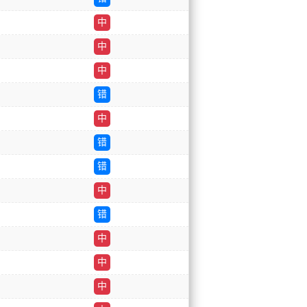
中
中
中
错
中
错
错
中
错
中
中
中