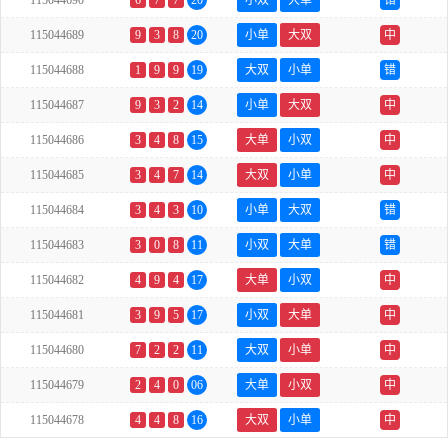
115044690
6
7
7
20
小双
大单
错
115044689
9
3
8
20
小单
大双
中
115044688
1
9
9
19
大双
小单
错
115044687
9
3
2
14
小单
大双
中
115044686
3
4
8
15
大单
小双
中
115044685
3
4
7
14
大双
小单
中
115044684
3
4
3
10
小单
大双
错
115044683
3
0
8
11
小双
大单
错
115044682
4
9
4
17
大单
小双
中
115044681
3
9
5
17
小双
大单
中
115044680
7
2
2
11
大双
小单
中
115044679
2
4
0
06
大单
小双
中
115044678
4
4
8
16
大双
小单
中