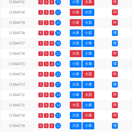
115044741
3
6
6
15
小双
大单
中
115044740
3
4
4
11
小单
大双
中
115044739
5
2
4
11
小单
大双
中
115044738
8
3
7
18
大单
小双
错
115044737
1
0
9
10
大双
小单
错
115044736
7
6
9
22
大双
小单
中
115044735
5
5
4
14
小双
大单
错
115044734
6
9
7
22
小单
大双
中
115044733
5
9
3
17
大双
小单
错
115044732
5
6
3
14
小单
大双
中
115044731
2
8
4
14
大双
小单
中
115044730
6
3
4
13
大双
小单
中
115044729
0
6
6
12
大双
小单
错