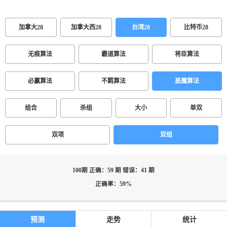
加拿大28
加拿大西28
台湾28
比特币28
无痕算法
霸道算法
将臣算法
必赢算法
不羁算法
恶魔算法
组合
杀组
大小
单双
双项
双组
100期 正确：59 期 错误：41 期
正确率：59%
预测
走势
统计