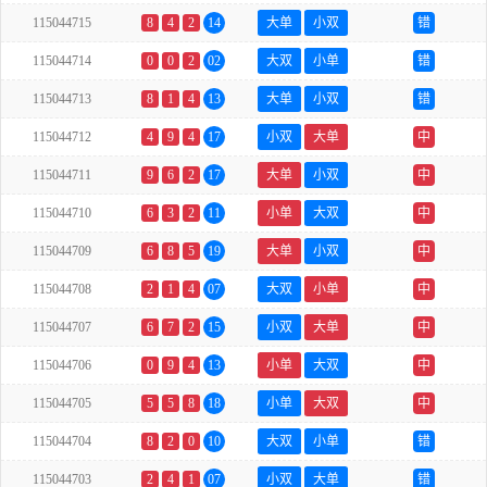
115044715
8
4
2
14
大单
小双
错
115044714
0
0
2
02
大双
小单
错
115044713
8
1
4
13
大单
小双
错
115044712
4
9
4
17
小双
大单
中
115044711
9
6
2
17
大单
小双
中
115044710
6
3
2
11
小单
大双
中
115044709
6
8
5
19
大单
小双
中
115044708
2
1
4
07
大双
小单
中
115044707
6
7
2
15
小双
大单
中
115044706
0
9
4
13
小单
大双
中
115044705
5
5
8
18
小单
大双
中
115044704
8
2
0
10
大双
小单
错
115044703
2
4
1
07
小双
大单
错