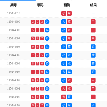
期号
号码
预测
结果
115044610
---
小
单
---
115044609
2
0
2
04
大
双
中
115044608
5
8
1
14
小
双
中
115044607
5
9
7
21
小
单
中
115044606
9
6
8
23
小
双
错
115044605
7
7
5
19
小
双
错
115044604
8
7
0
15
小
双
错
115044603
1
2
9
12
大
单
错
115044602
8
4
6
18
小
双
中
115044601
7
5
8
20
大
双
中
115044600
6
4
7
17
大
双
中
115044599
9
7
2
18
小
单
错