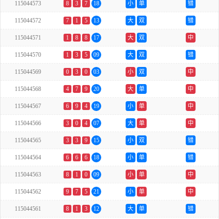
115044573
8
3
7
18
小
单
错
115044572
7
1
5
13
大
双
错
115044571
1
8
8
17
大
双
中
115044570
1
3
5
09
大
双
错
115044569
0
3
0
03
小
双
中
115044568
4
7
9
20
大
单
中
115044567
6
9
4
19
小
单
中
115044566
3
0
4
07
大
单
中
115044565
3
3
9
15
小
双
错
115044564
6
6
6
18
小
单
错
115044563
8
1
0
09
小
单
中
115044562
9
7
5
21
小
单
中
115044561
8
1
3
12
大
单
错