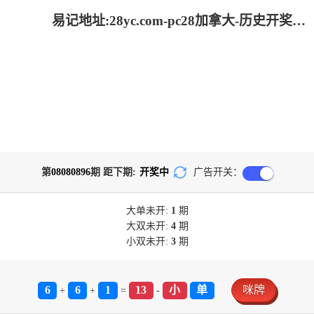
易记地址:28yc.com-pc28加拿大-历史开奖结果查询-加拿大28开奖结果预测官网
第
08080896
期 距下期:
开奖中
广告开关：
大单
未开:
1
期
大双
未开:
4
期
小双
未开:
3
期
6
6
1
13
小
单
咪牌
+
+
=
-