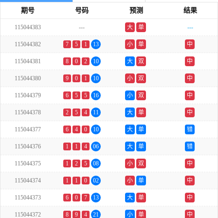
期号
号码
预测
结果
115044383
---
大
单
---
115044382
7
5
1
13
小
单
中
115044381
8
0
2
10
大
双
中
115044380
9
0
1
10
小
双
中
115044379
6
5
5
16
小
双
中
115044378
2
5
4
11
大
单
中
115044377
6
4
0
10
大
单
错
115044376
1
1
4
06
大
单
错
115044375
1
2
5
08
小
双
中
115044374
1
1
0
02
小
单
中
115044373
6
0
7
13
大
单
中
115044372
8
9
4
21
小
单
中