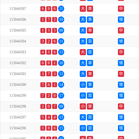
115044307
6
9
6
21
大
单
中
115044306
1
7
2
10
大
单
错
115044305
1
3
5
09
大
单
中
115044304
3
2
6
11
大
双
错
115044303
4
5
6
15
大
双
中
115044302
0
9
1
10
大
单
错
115044301
3
7
3
13
大
单
中
115044300
7
6
1
14
小
单
错
115044299
7
2
8
17
小
双
错
115044298
2
0
7
09
小
单
中
115044297
5
4
4
13
大
双
错
115044296
1
8
6
15
小
双
错