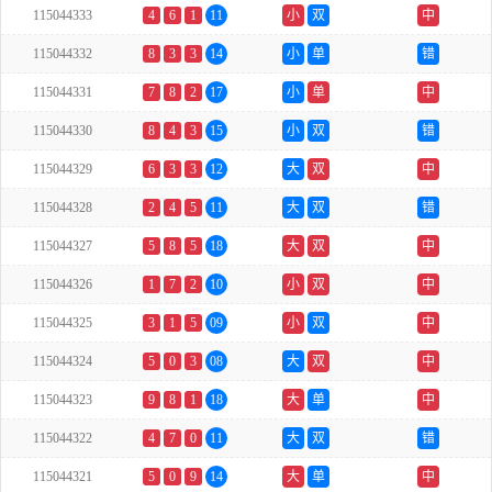
115044333
4
6
1
11
小
双
中
115044332
8
3
3
14
小
单
错
115044331
7
8
2
17
小
单
中
115044330
8
4
3
15
小
双
错
115044329
6
3
3
12
大
双
中
115044328
2
4
5
11
大
双
错
115044327
5
8
5
18
大
双
中
115044326
1
7
2
10
小
双
中
115044325
3
1
5
09
小
双
中
115044324
5
0
3
08
大
双
中
115044323
9
8
1
18
大
单
中
115044322
4
7
0
11
大
双
错
115044321
5
0
9
14
大
单
中