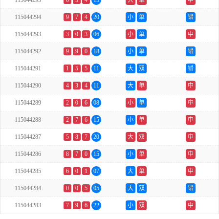
115044295
6
5
4
15
大
单
中
115044294
9
7
4
20
小
单
错
115044293
3
0
3
06
小
单
中
115044292
9
9
0
18
小
单
错
115044291
1
5
5
11
大
双
错
115044290
4
3
4
11
大
单
中
115044289
2
0
6
08
小
单
中
115044288
2
7
6
15
小
单
中
115044287
5
8
7
20
大
双
中
115044286
8
7
0
15
小
单
中
115044285
6
0
1
07
大
单
中
115044284
0
0
5
05
大
双
错
115044283
7
9
6
22
小
双
中