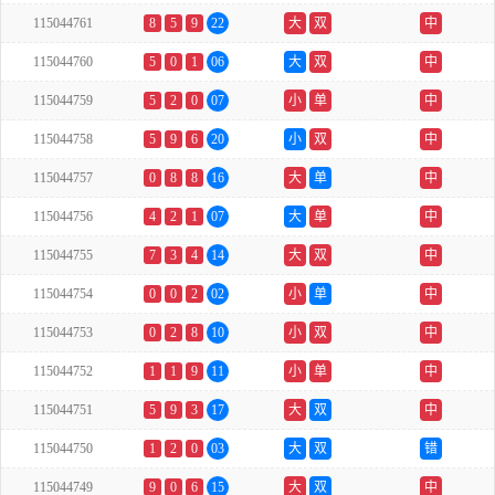
115044761
8
5
9
22
大
双
中
115044760
5
0
1
06
大
双
中
115044759
5
2
0
07
小
单
中
115044758
5
9
6
20
小
双
中
115044757
0
8
8
16
大
单
中
115044756
4
2
1
07
大
单
中
115044755
7
3
4
14
大
双
中
115044754
0
0
2
02
小
单
中
115044753
0
2
8
10
小
双
中
115044752
1
1
9
11
小
单
中
115044751
5
9
3
17
大
双
中
115044750
1
2
0
03
大
双
错
115044749
9
0
6
15
大
双
中