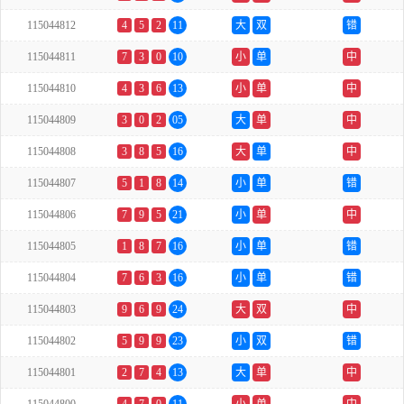
115044812
4
5
2
11
大
双
错
115044811
7
3
0
10
小
单
中
115044810
4
3
6
13
小
单
中
115044809
3
0
2
05
大
单
中
115044808
3
8
5
16
大
单
中
115044807
5
1
8
14
小
单
错
115044806
7
9
5
21
小
单
中
115044805
1
8
7
16
小
单
错
115044804
7
6
3
16
小
单
错
115044803
9
6
9
24
大
双
中
115044802
5
9
9
23
小
双
错
115044801
2
7
4
13
大
单
中