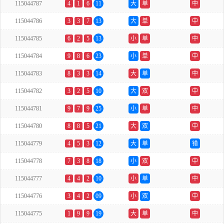
115044787
4
1
6
11
大
单
中
115044786
3
3
7
13
大
单
中
115044785
6
2
5
13
小
单
中
115044784
9
8
6
23
小
单
中
115044783
8
3
3
14
大
单
中
115044782
3
2
5
10
大
双
中
115044781
9
7
9
25
小
单
中
115044780
8
8
5
21
大
双
中
115044779
4
5
3
12
大
单
错
115044778
7
3
8
18
小
双
中
115044777
4
4
2
10
小
单
中
115044776
3
4
2
09
小
双
中
115044775
1
9
9
19
大
单
中