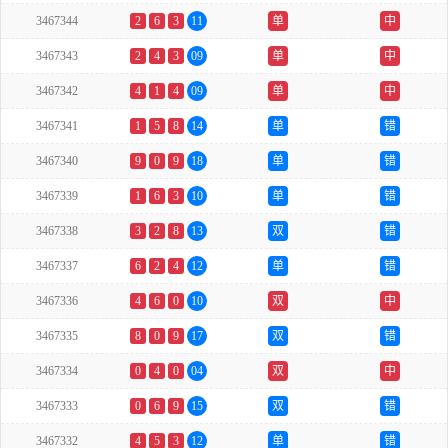
3467344
2
6
3
11
单
中
3467343
2
4
3
09
单
中
3467342
4
1
4
09
单
中
3467341
1
5
8
14
单
错
3467340
9
0
9
18
单
错
3467339
1
6
3
10
单
错
3467338
3
2
8
13
双
错
3467337
6
2
4
12
单
错
3467336
4
6
0
10
双
中
3467335
8
0
9
17
双
错
3467334
0
4
0
04
双
中
3467333
0
6
9
15
双
错
3467332
4
5
3
12
单
错