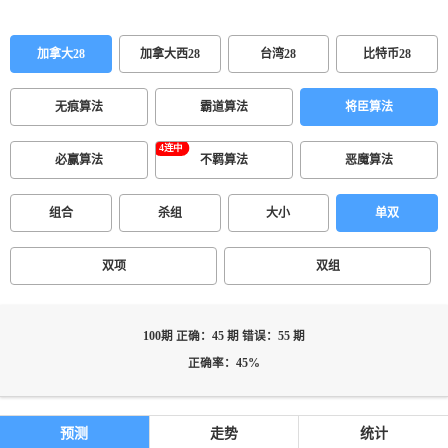
加拿大28
加拿大西28
台湾28
比特币28
无痕算法
霸道算法
将臣算法
必赢算法
不羁算法
恶魔算法
组合
杀组
大小
单双
双项
双组
100期 正确：45 期 错误：55 期
正确率：45%
预测
走势
统计