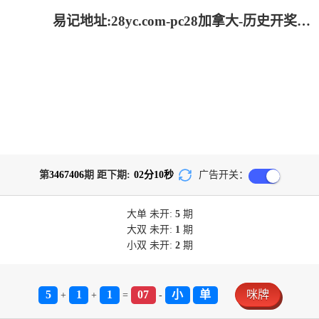
易记地址:28yc.com-pc28加拿大-历史开奖结果查询-加拿大28开奖结果预测官网
第
3467406
期 距下期:
02
分
10
秒
广告开关：
大单
未开:
5
期
大双
未开:
1
期
小双
未开:
2
期
5
1
1
07
小
单
咪牌
+
+
=
-